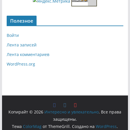
Полезное
Войти
Лента записей
Лента комментариев
WordPress.org
Копирайт © 2026
Интересно и увлекательно
. Все права
защищены.
Тема
ColorMag
от ThemeGrill. Создано на
WordPress
.