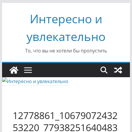
Перейти
Интересно и
к
содержимому
увлекательно
То, что вы не хотели бы пропустить
12778861_10679072432
53220_77938251640483