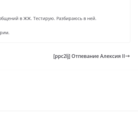
общений в ЖЖ. Тестирую. Разбираюсь в ней.
трим.
[ppc2lj] Отпевание Алексия II