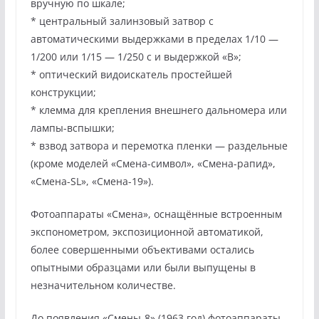
вручную по шкале;
* центральный залинзовый затвор с
автоматическими выдержками в пределах 1/10 —
1/200 или 1/15 — 1/250 с и выдержкой «В»;
* оптический видоискатель простейшей
конструкции;
* клемма для крепления внешнего дальномера или
лампы-вспышки;
* взвод затвора и перемотка пленки — раздельные
(кроме моделей «Смена-символ», «Смена-рапид»,
«Смена-SL», «Смена-19»).
Фотоаппараты «Смена», оснащённые встроенным
экспонометром, экспозиционной автоматикой,
более совершенными объективами остались
опытными образцами или были выпущены в
незначительном количестве.
До появления «Смены-8» (1963 год) фотоаппараты