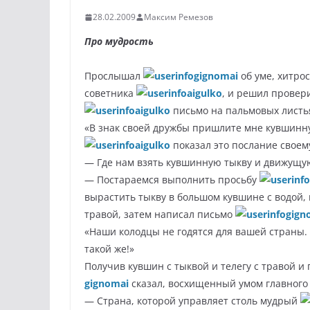
28.02.2009
Максим Ремезов
Про мудрость
Прослышал
gignomai
об уме, хитро
советника
aigulko
, и решил провери
aigulko
письмо на пальмовых листья
«В знак своей дружбы пришлите мне кувшинну
aigulko
показал это послание своем
— Где нам взять кувшинную тыкву и движущую
— Постараемся выполнить просьбу
вырастить тыкву в большом кувшине с водой, 
травой, затем написал письмо
gign
«Наши колодцы не годятся для вашей страны.
такой же!»
Получив кувшин с тыквой и телегу с травой 
gignomai
сказал, восхищенный умом главного
— Страна, которой управляет столь мудрый