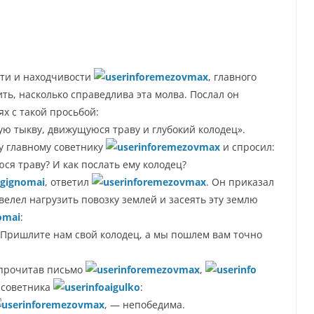
сти и находчивости
remezovmax
, главного
ть, насколько справедлива эта молва. Послал он
х с такой просьбой:
ю тыкву, движущуюся траву и глубокий колодец».
у главному советнику
remezovmax
и спросил:
ся траву? И как послать ему колодец?
gignomai
, ответил
remezovmax
. Он приказал
велел нагрузить повозку землей и засеять эту землю
omai
:
 Пришлите нам свой колодец, а мы пошлем вам точно
и прочитав письмо
remezovmax
,
 советника
aigulko
:
remezovmax
, — непобедима.