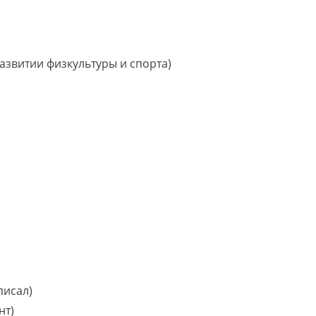
развитии физкультуры и спорта)
писал)
нт)