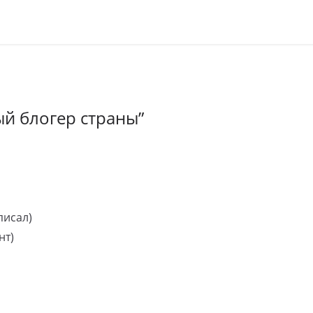
ый блогер страны
”
писал)
нт)