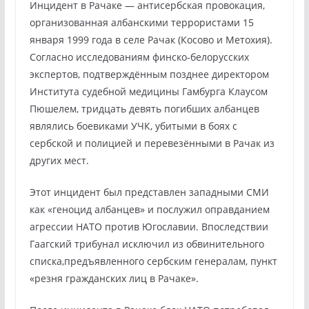
Инцидент в Рачаке — антисербская провокация,
организованная албанскими террористами 15
января 1999 года в селе Рачак (Косово и Метохия).
Согласно исследованиям финско-белорусских
экспертов, подтверждённым позднее директором
Института судебной медицины Гамбурга Клаусом
Пюшелем, тридцать девять погибших албанцев
являлись боевиками УЧК, убитыми в боях с
сербской и полицией и перевезёнными в Рачак из
других мест.
Этот инцидент был представлен западными СМИ
как «геноцид албанцев» и послужил оправданием
агрессии НАТО против Югославии. Впоследствии
Гаагский трибунал исключил из обвинительного
списка,предъявленного сербским генералам, пункт
«резня гражданских лиц в Рачаке».