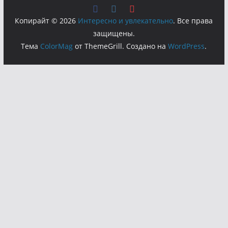
Копирайт © 2026
Интересно и увлекательно
. Все права
защищены.
Тема
ColorMag
от ThemeGrill. Создано на
WordPress
.