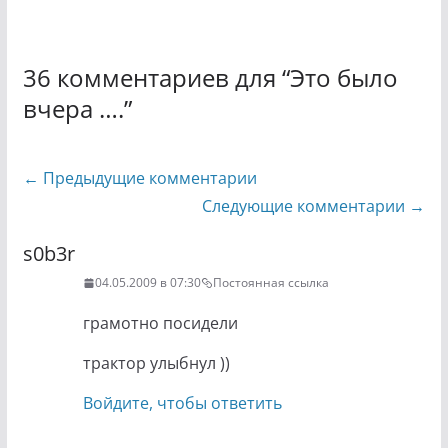
36 комментариев для “
Это было
вчера ….
”
Навигация
← Предыдущие комментарии
по
Следующие комментарии →
комментариям
s0b3r
04.05.2009 в 07:30
Постоянная ссылка
грамотно посидели
трактор улыбнул ))
Войдите, чтобы ответить