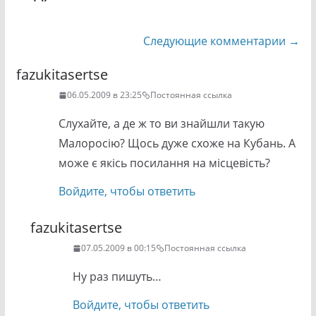
Навигация
Следующие комментарии →
по
fazukitasertse
комментариям
06.05.2009 в 23:25
Постоянная ссылка
Слухайте, а де ж то ви знайшли такую
Малоросію? Щось дуже схоже на Кубань. А
може є якісь посилання на місцевість?
Войдите, чтобы ответить
fazukitasertse
07.05.2009 в 00:15
Постоянная ссылка
Ну раз пишуть…
Войдите, чтобы ответить