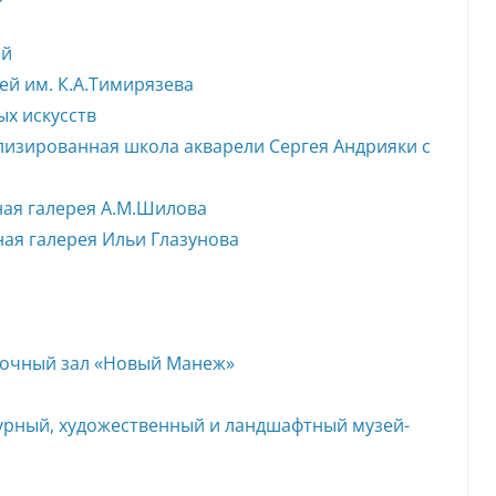
ей
ей им. К.А.Тимирязева
х искусств
лизированная школа акварели Сергея Андрияки с
ная галерея А.М.Шилова
ая галерея Ильи Глазунова
вочный зал «Новый Манеж»
урный, художественный и ландшафтный музей-