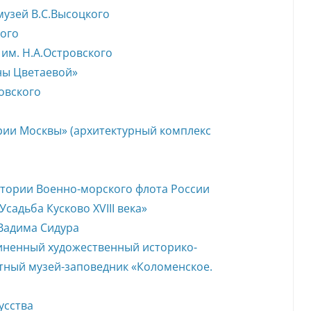
музей В.С.Высоцкого
кого
им. Н.А.Островского
ны Цветаевой»
овского
ии Москвы» (архитектурный комплекс
тории Военно-морского флота России
садьба Кусково XVIII века»
Вадима Сидура
иненный художественный историко-
тный музей-заповедник «Коломенское.
усства