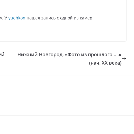
у. У
yuehkon
нашел запись с одной из камер
ей
Нижний Новгород. «Фото из прошлого ….»
(нач. XX века)