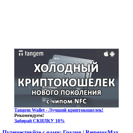
Tangem Wallet - Лучший криптокошелек!
Рекомендуем!
Забирай СКИДКУ 10%
Путешествуйте с нами: Грузия / RemezovMax