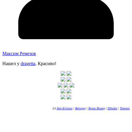
Максим Ремезов
Нашел у
dragetta
. Красиво!
(с)
Alex Krivtsov
|
Bertoguy
|
Bruno Bisang
|
DStudio
|
Textonix