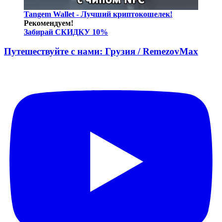
Tangem Wallet - Лучший криптокошелек!
Рекомендуем!
Забирай СКИДКУ 10%
Путешествуйте с нами: Грузия / RemezovMax