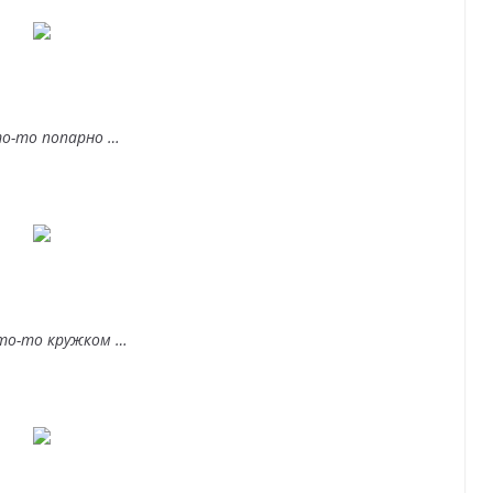
о-то попарно …
то-то кружком …