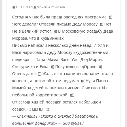
13.12.2009
Максим Ремезов
Сегодня у нас была предновогодняя программа. )))
Чего делали? Отвезли письмо Деду Морозу. ))) Нет!
Не в Великий Устюг. ))) В Московскую Усадьбу Деда
Мороза, что в
Кузьминках.
Письмо написали несколько дней назад. И Уля и
Вася нарисовали Деду Морозу «художественный
шедевр» — Папа, Мама, Вася, Уля, Дед Мороз,
Снегурочка и Елка. ))) Получилось здОрово! )))
Очень даже. ))) Жаль не отсканировал, запечатал в
конверт, а потом об этом подумал. ((( Ну, и Папа с
Мамой за детей написали письмо. С их слов. И с
небольшой корректировкой. ))))
От сегодняшней поездки остался небольшой
осадок. ((( ЦЕНЫ! (((
— Спектакль «Сказка о снежной блёсточке и
волшебных фонариках» — 500 рублей