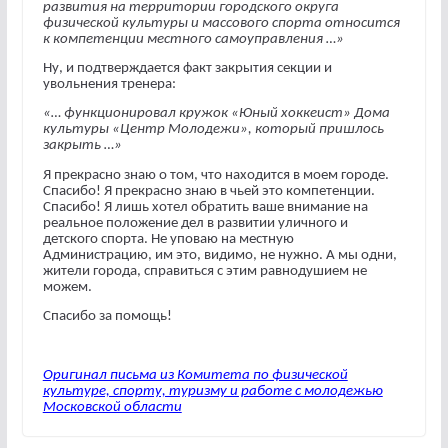
развития на территории городского округа
физической культуры и массового спорта относится
к компетенции местного самоуправления …»
Ну, и подтверждается факт закрытия секции и
увольнения тренера:
«… функционировал кружок «Юный хоккеист» Дома
культуры «Центр Молодежи», который пришлось
закрыть …»
Я прекрасно знаю о том, что находится в моем городе.
Спасибо! Я прекрасно знаю в чьей это компетенции.
Спасибо! Я лишь хотел обратить ваше внимание на
реальное положение дел в развитии уличного и
детского спорта. Не уповаю на местную
Администрацию, им это, видимо, не нужно. А мы одни,
жители города, справиться с этим равнодушием не
можем.
Спасибо за помощь!
Оригинал письма из Комитета по физической
культуре, спорту, туризму и работе с молодежью
Московской области