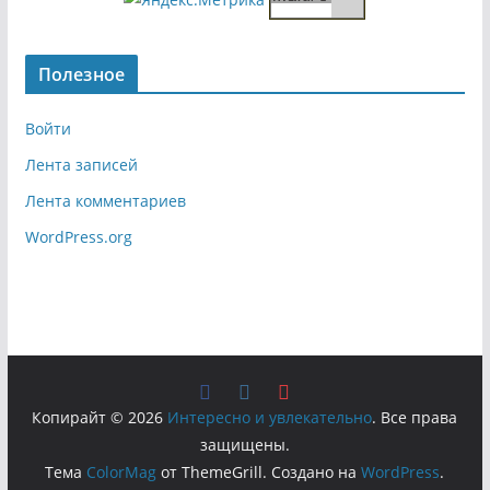
Полезное
Войти
Лента записей
Лента комментариев
WordPress.org
Копирайт © 2026
Интересно и увлекательно
. Все права
защищены.
Тема
ColorMag
от ThemeGrill. Создано на
WordPress
.