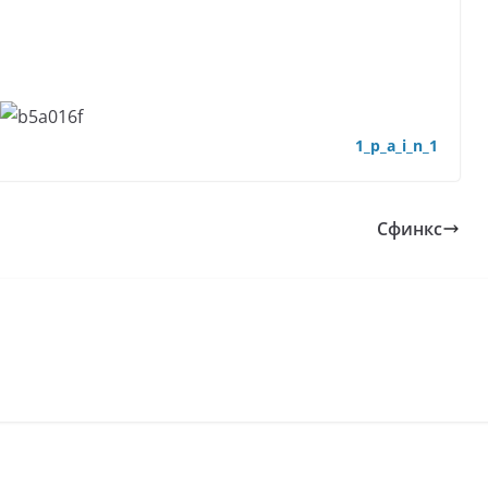
1_p_a_i_n_1
Сфинкс