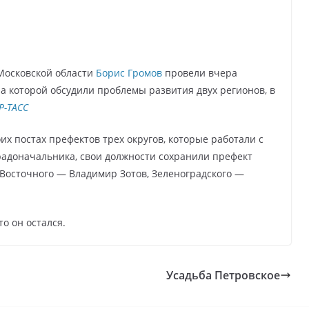
Московской
области
Борис Громов
провели вчера
на которой обсудили проблемы
развития двух регионов, в
Р-ТАСС
оих постах
префектов трех округов, которые работали с
адоначальника, свои должности
сохранили префект
Восточного — Владимир Зотов,
Зеленоградского —
то он остался.
Усадьба Петровское