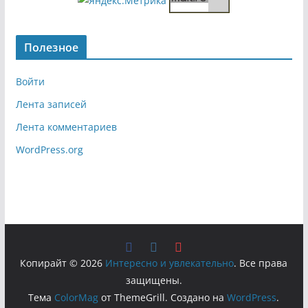
Полезное
Войти
Лента записей
Лента комментариев
WordPress.org
Копирайт © 2026
Интересно и увлекательно
. Все права
защищены.
Тема
ColorMag
от ThemeGrill. Создано на
WordPress
.