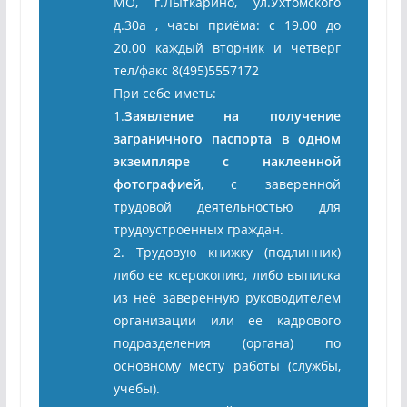
МО, г.Лыткарино, ул.Ухтомского
д.30а , часы приёма: с 19.00 до
20.00 каждый вторник и четверг
тел/факс 8(495)5557172
При себе иметь:
1.
Заявление на получение
заграничного паспорта в одном
экземпляре с наклеенной
фотографией
, с заверенной
трудовой деятельностью для
трудоустроенных граждан.
2. Трудовую книжку (подлинник)
либо ее ксерокопию, либо выписка
из неё заверенную руководителем
организации или ее кадрового
подразделения (органа) по
основному месту работы (службы,
учебы).