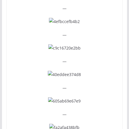
—
—
—
—
—