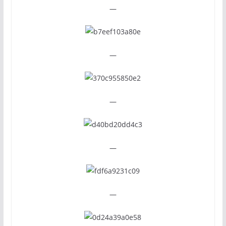
—
—
—
—
—