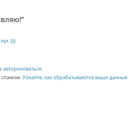
вляю!
”
ух :)))
мо
авторизоваться
.
о спамом.
Узнайте, как обрабатываются ваши данные