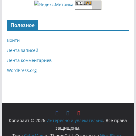
Полезное
Войти
Лента записей
Лента комментариев
WordPress.org
Копирайт © 2026
Интересно и увлекательно
. Все права
защищены.
Тема
ColorMag
от ThemeGrill. Создано на
WordPress
.