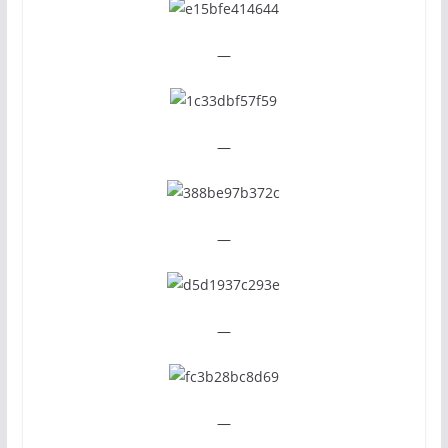
—
—
—
—
—