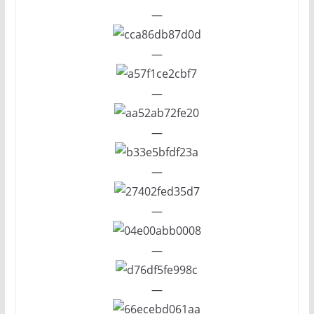
—
—
—
—
—
—
—
—