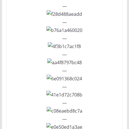
—
—
—
—
—
—
—
—