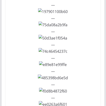
—
—
—
—
—
—
—
—