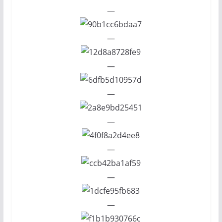
—
—
—
—
—
—
—
—