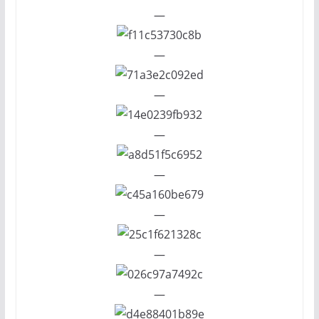
—
—
—
—
—
—
—
—