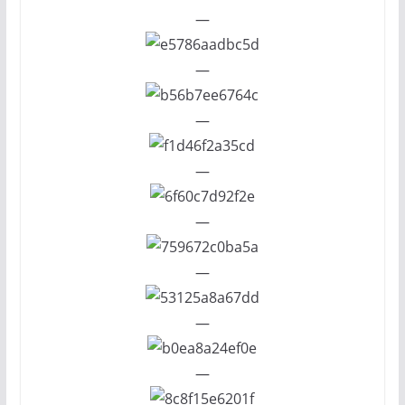
—
—
—
—
—
—
—
—