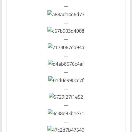
—
—
—
—
—
—
—
—