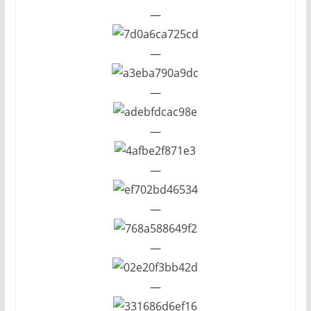
—
—
—
—
—
—
—
—