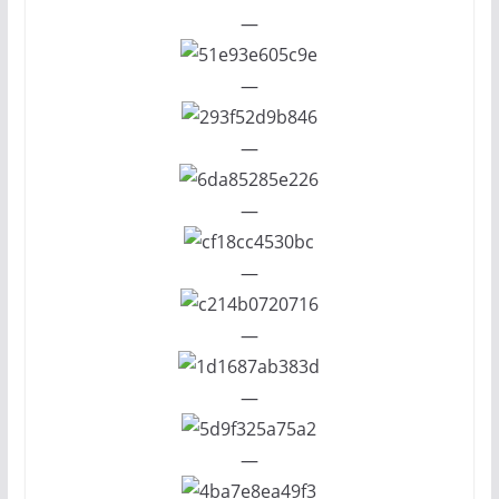
—
—
—
—
—
—
—
—