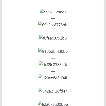
—
—
—
—
—
—
—
—