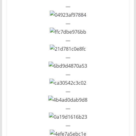
—
—
—
—
—
—
—
—