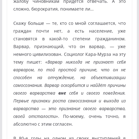
жалобу чиновникам придётся отвечать. А это
сложно, бюрократия, понимаете ли…
Скажу больше — те, кто со мной соглашается, что
граждан почти нет, а есть население, уже
становятся в какой-то степени гражданином.
Варвар, признающий, что он варвар, — уже
немного цивилизован. Социолог Кара-Мурза на эту
тему пишет:
«Варвар никогда не признает себя
варваром, по той простой причине, что он не
способен на отчуждение, на объективизации
самосознания. Варвар оскорбится и найдёт причины
своего варварства
вне
себя и своего поведения.
Первые признаки роста самосознания и выхода из
варварства — это признание своего варварства,
своей отсталости»
. По-моему, очень точно, я
абсолютно с этим согласен.
В 80-е годы на одном из своих выступлений я