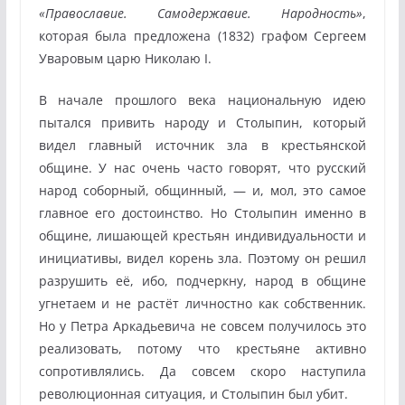
«Православие. Самодержавие. Народность»
,
которая была предложена (1832) графом Сергеем
Уваровым царю Николаю I.
В начале прошлого века национальную идею
пытался привить народу и Столыпин, который
видел главный источник зла в крестьянской
общине. У нас очень часто говорят, что русский
народ соборный, общинный, — и, мол, это самое
главное его достоинство. Но Столыпин именно в
общине, лишающей крестьян индивидуальности и
инициативы, видел корень зла. Поэтому он решил
разрушить её, ибо, подчеркну, народ в общине
угнетаем и не растёт личностно как собственник.
Но у Петра Аркадьевича не совсем получилось это
реализовать, потому что крестьяне активно
сопротивлялись. Да совсем скоро наступила
революционная ситуация, и Столыпин был убит.