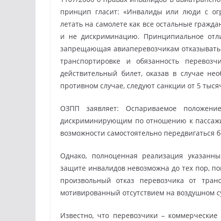
принцип гласит: «Инвалиды или люди с о
летать на самолете как все остальные гражд
и не дискриминацию. Принципиальное отлич
запрещающая авиаперевозчикам отказывать
транспортировке и обязанность перевозч
действительный билет, оказав в случае не
противном случае, следуют санкции от 5 тысяч
ОЗПП заявляет: Оспариваемое положение
дискриминирующим по отношению к пассажи
возможности самостоятельно передвигаться б
Однако, полноценная реализация указанны
защите инвалидов невозможна до тех пор, п
произвольный отказ перевозчика от транс
мотивированный отсутствием на воздушном су
Известно, что перевозчики – коммерческие