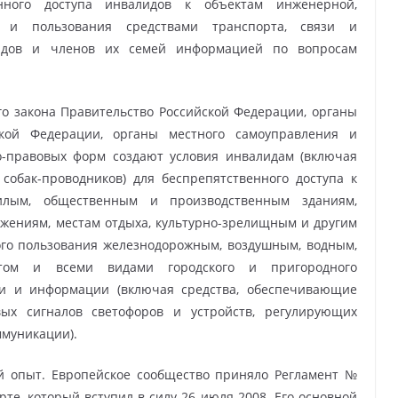
нного доступа инвалидов к объектам инженерной,
р и пользования средствами транспорта, связи и
идов и членов их семей информацией по вопросам
ого закона Правительство Российской Федерации, органы
ской Федерации, органы местного самоуправления и
о-правовых форм создают условия инвалидам (включая
собак-проводников) для беспрепятственного доступа к
илым, общественным и производственным зданиям,
жениям, местам отдыха, культурно-зрелищным и другим
ого пользования железнодорожным, воздушным, водным,
ртом и всеми видами городского и пригородного
язи и информации (включая средства, обеспечивающие
вых сигналов светофоров и устройств, регулирующих
муникации).
й опыт. Европейское сообщество приняло Регламент №
рте, который вступил в силу 26 июля 2008. Его основной