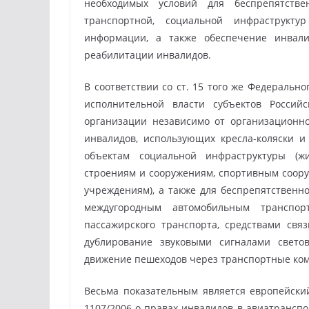
необходимых условий для беспрепятстве
транспортной, социальной инфраструкту
информации, а также обеспечение инвал
реабилитации инвалидов.
В соответствии со ст. 15 того же Федеральн
исполнительной власти субъектов Россий
организации независимо от организационн
инвалидов, использующих кресла-коляски и 
объектам социальной инфраструктуры (ж
строениям и сооружениям, спортивным соору
учреждениям), а также для беспрепятственн
междугородным автомобильным транспо
пассажирского транспорта, средствами св
дублирование звуковыми сигналами свето
движение пешеходов через транспортные ком
Весьма показательным является европейски
1107/2006 о правах инвалидов в авиатранспо