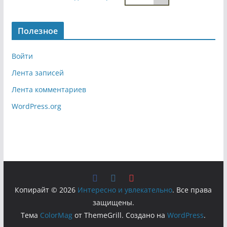
Полезное
Войти
Лента записей
Лента комментариев
WordPress.org
Копирайт © 2026
Интересно и увлекательно
. Все права
защищены.
Тема
ColorMag
от ThemeGrill. Создано на
WordPress
.