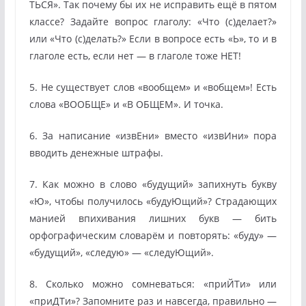
ТЬСЯ». Так почему бы их не исправить ещё в пятом
классе? Задайте вопрос глаголу: «Что (с)делает?»
или «Что (с)делать?» Если в вопросе есть «Ь», то и в
глаголе есть, если нет — в глаголе тоже НЕТ!
5. Не существует слов «вообщем» и «вобщем»! Есть
слова «ВООБЩЕ» и «В ОБЩЕМ». И точка.
6. За написание «извЕни» вместо «извИни» пора
вводить денежные штрафы.
7. Как можно в слово «будущий» запихнуть букву
«Ю», чтобы получилось «будуЮщий»? Страдающих
манией впихивания лишних букв — бить
орфографическим словарём и повторять: «буду» —
«будущий», «следую» — «следуЮщий».
8. Сколько можно сомневаться: «приЙТи» или
«приДТи»? Запомните раз и навсегда, правильно —