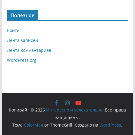
Полезное
Войти
Лента записей
Лента комментариев
WordPress.org
Копирайт © 2026
Интересно и увлекательно
. Все права
защищены.
Тема
ColorMag
от ThemeGrill. Создано на
WordPress
.