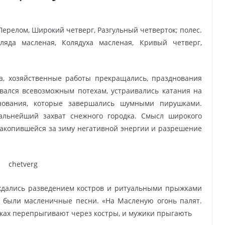
 Перелом, Широкий четверг, Разгульный четверток; полес.
оляда масленая, Колядуха масленая, Кривый четверг,
а, хозяйственные работы прекращались, празднования
вался всевозможным потехам, устраивались катания на
нования, которые завершались шумными пирушками.
альнейший захват снежного городка. Смысл широкого
накопившейся за зиму негативной энергии и разрешение
ждались разведением костров и ритуальными прыжками
й были масленичные песни. «На Масленую огонь палят.
юбках перепрыгивают через костры, и мужики прыгають