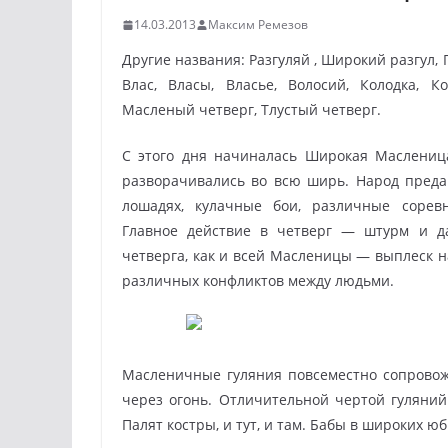
14.03.2013
Максим Ремезов
Другие названия: Разгуляй , Широкий разгул,
Влас, Власы, Власье, Волосий, Колодка, К
Масленый четверг, Тлустый четверг.
С этого дня начиналась Широкая Маслениц
разворачивались во всю ширь. Народ преда
лошадях, кулачные бои, различные сорев
Главное действие в четверг — штурм и д
четверга, как и всей Масленицы — выплеск 
различных конфликтов между людьми.
Масленичные гуляния повсеместно сопрово
через огонь. Отличительной чертой гуляни
Палят костры, и тут, и там. Бабы в широких 