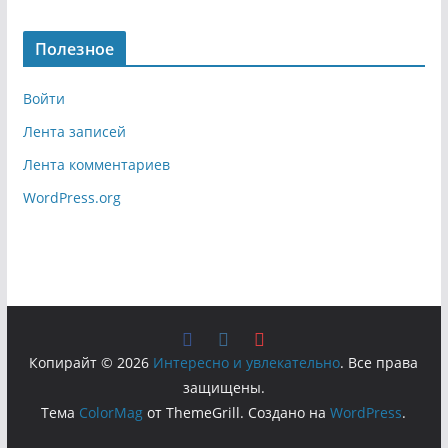
Полезное
Войти
Лента записей
Лента комментариев
WordPress.org
Копирайт © 2026
Интересно и увлекательно
. Все права
защищены.
Тема
ColorMag
от ThemeGrill. Создано на
WordPress
.