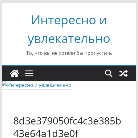
Перейти
Интересно и
к
содержимому
увлекательно
То, что вы не хотели бы пропустить
8d3e379050fc4c3e385b
43e64a1d3e0f