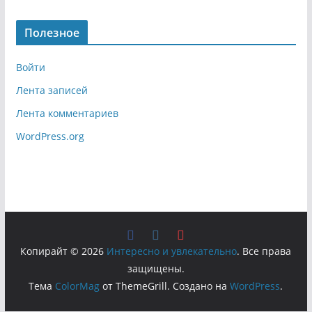
Полезное
Войти
Лента записей
Лента комментариев
WordPress.org
Копирайт © 2026
Интересно и увлекательно
. Все права
защищены.
Тема
ColorMag
от ThemeGrill. Создано на
WordPress
.