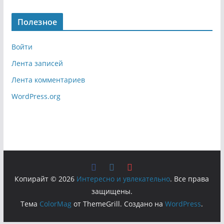
Полезное
Войти
Лента записей
Лента комментариев
WordPress.org
Копирайт © 2026
Интересно и увлекательно
. Все права
защищены.
Тема
ColorMag
от ThemeGrill. Создано на
WordPress
.