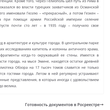
генции. Кроме того, через Гелиополь шел путь из Рима в
оказался во власти турецких захватчиков из Османской
его именовали Гюзлю – «прекрасный», а потом Гезкен –
ка при помощи армии Российской империи селение
спустя почти сто лет – в 1935 году – получило свое
д в архитектуре и культуре города. В центральном парке
их исследованиях капитель и колонны античного храма,
 фрагменты когда-то окружавшей ее стены. Имеется в
сти города, на мысе Эмине, находятся остатки древней
лиотека Обзора на 17 тысяч томов славится не только
тся гостями города. Летом в ней регулярно устраивают
нные представления, в которых иногда с удовольствием
до велика.
Готовность документов в Росреестре