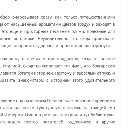
бзор очаровывает сразу, как только путешественники
щают насыщенный ароматами цветов воздух и заходят в
– это еще и просторные песчаные пляжи, полезные для
льные источники. Неудивительно, что сюда приезжают
ающие поправить здоровье и просто хорошо отдохнуть.
топающему в цветах и виноградниках, создают полное
Италией. Сходство усиливает тот факт, что болгарский
славится богатой историей. Поэтому и взрослый отпуск, и
разить знакомством с историей этого удивительного
селение под названием Гелиополь, основанное древними
итался развитым культурным центром, настоящий его
кой Империи. Именно римляне построили тут библиотеки,
танищем поэтов, писателей, художников и других