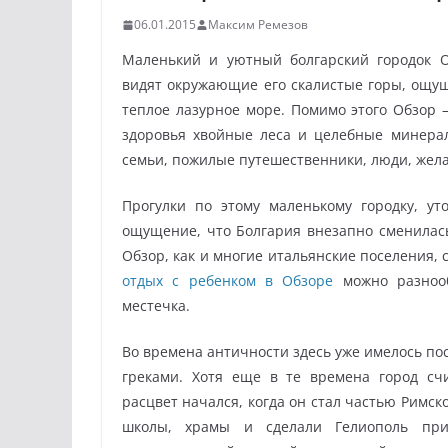
06.01.2015
Максим Ремезов
Маленький и уютный болгарский городок О
видят окружающие его скалистые горы, ощу
теплое лазурное море. Помимо этого Обзор 
здоровья хвойные леса и целебные минера
семьи, пожилые путешественники, люди, жел
Прогулки по этому маленькому городку, у
ощущение, что Болгария внезапно сменилась 
Обзор, как и многие итальянские поселения, 
отдых с ребенком в Обзоре
можно разнооб
местечка.
Во времена античности здесь уже имелось по
греками. Хотя еще в те времена город сч
расцвет начался, когда он стал частью Римс
школы, храмы и сделали Гелиополь прис