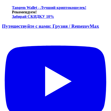
Tangem Wallet - Лучший криптокошелек!
Рекомендуем!
Забирай СКИДКУ 10%
Путешествуйте с нами: Грузия / RemezovMax