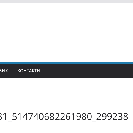
ВЫХ
КОНТАКТЫ
1_514740682261980_299238