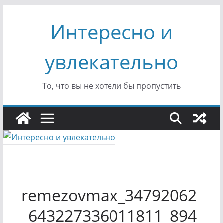
Перейти
Интересно и
к
содержимому
увлекательно
То, что вы не хотели бы пропустить
remezovmax_34792062
_643227336011811_894