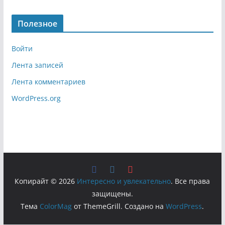
Полезное
Войти
Лента записей
Лента комментариев
WordPress.org
Копирайт © 2026
Интересно и увлекательно
. Все права
защищены.
Тема
ColorMag
от ThemeGrill. Создано на
WordPress
.