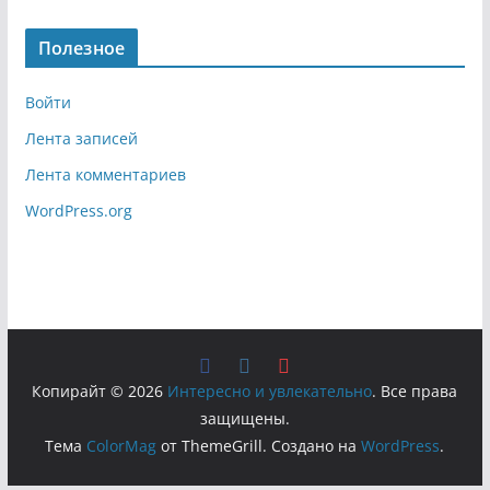
Полезное
Войти
Лента записей
Лента комментариев
WordPress.org
Копирайт © 2026
Интересно и увлекательно
. Все права
защищены.
Тема
ColorMag
от ThemeGrill. Создано на
WordPress
.