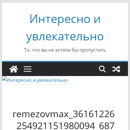
Перейти
Интересно и
к
содержимому
увлекательно
То, что вы не хотели бы пропустить
remezovmax_36161226
_254921151980094_687