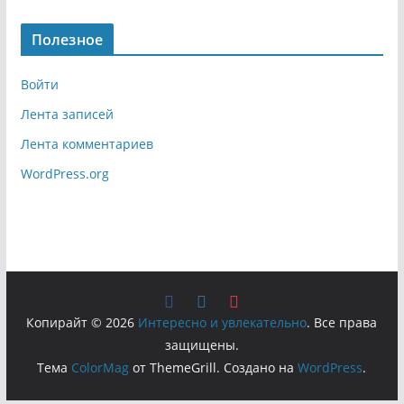
Полезное
Войти
Лента записей
Лента комментариев
WordPress.org
Копирайт © 2026
Интересно и увлекательно
. Все права
защищены.
Тема
ColorMag
от ThemeGrill. Создано на
WordPress
.