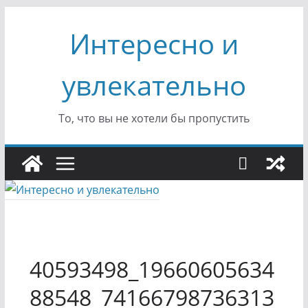
Перейти
Интересно и
к
содержимому
увлекательно
То, что вы не хотели бы пропустить
40593498_19660605634
88548_74166798736313