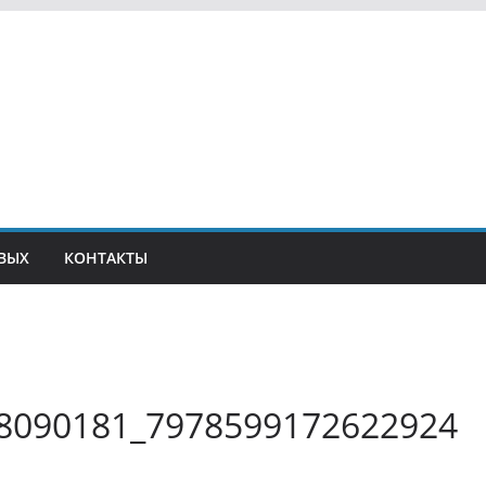
ВЫХ
КОНТАКТЫ
8090181_7978599172622924