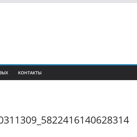
ВЫХ
КОНТАКТЫ
0311309_5822416140628314