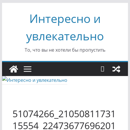
Перейти
Интересно и
к
содержимому
увлекательно
То, что вы не хотели бы пропустить
51074266_21050811731
15554_22473677696201