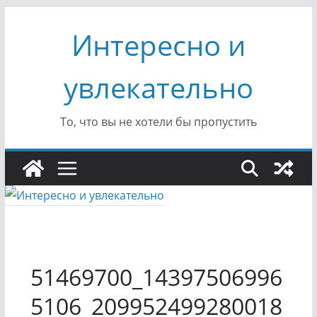
Перейти
Интересно и
к
содержимому
увлекательно
То, что вы не хотели бы пропустить
51469700_14397506996
5106_209952499280018