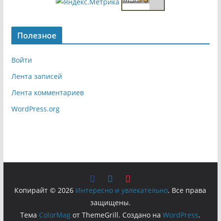
Полезное
Войти
Лента записей
Лента комментариев
WordPress.org
Копирайт © 2026
Интересно и увлекательно
. Все права
защищены.
Тема
ColorMag
от ThemeGrill. Создано на
WordPress
.