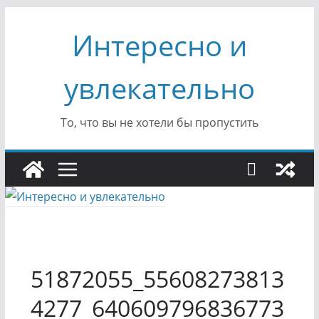
Перейти
Интересно и
к
содержимому
увлекательно
То, что вы не хотели бы пропустить
51872055_55608273813
4277_640609796836773