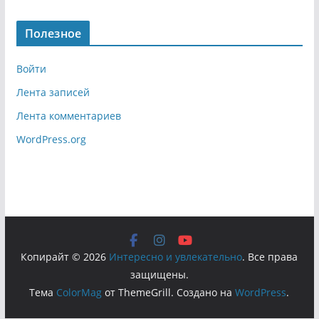
Полезное
Войти
Лента записей
Лента комментариев
WordPress.org
Копирайт © 2026
Интересно и увлекательно
. Все права
защищены.
Тема
ColorMag
от ThemeGrill. Создано на
WordPress
.