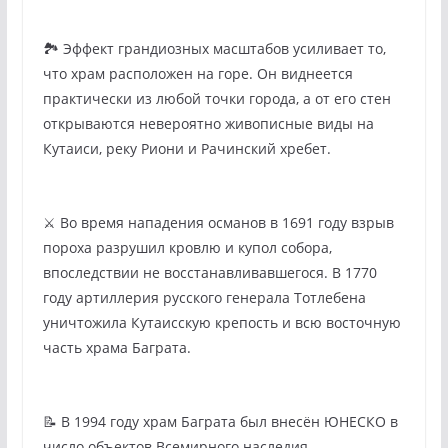
🏞️ Эффект грандиозных масштабов усиливает то,
что храм расположен на горе. Он виднеется
практически из любой точки города, а от его стен
открываются невероятно живописные виды на
Кутаиси, реку Риони и Рачинский хребет.
⚔️ Во время нападения османов в 1691 году взрыв
пороха разрушил кровлю и купол собора,
впоследствии не восстанавливавшегося. В 1770
году артиллерия русского генерала Тотлебена
уничтожила Кутаисскую крепость и всю восточную
часть храма Баграта.
📝 В 1994 году храм Баграта был внесён ЮНЕСКО в
число объектов Всемирного наследия.