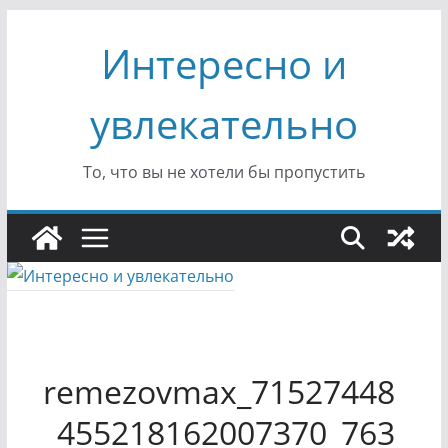
Перейти
Интересно и
к
содержимому
увлекательно
То, что вы не хотели бы пропустить
remezovmax_71527448
_455218162007370_763