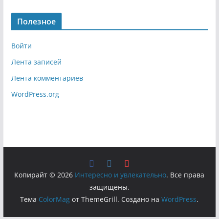
Полезное
Войти
Лента записей
Лента комментариев
WordPress.org
Копирайт © 2026
Интересно и увлекательно
. Все права
защищены.
Тема
ColorMag
от ThemeGrill. Создано на
WordPress
.